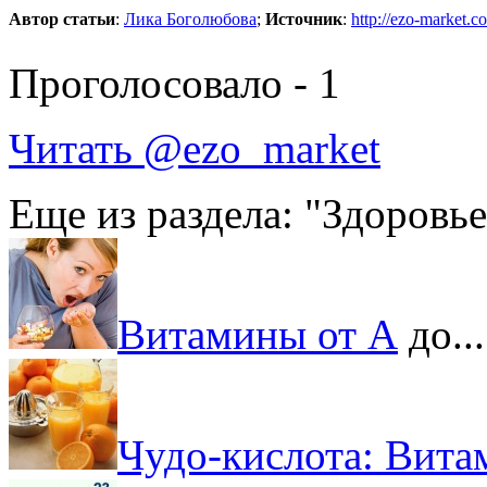
Автор статьи
:
Лика Боголюбова
;
Источник
:
http://ezo-market.c
Проголосовало -
1
Читать @ezo_market
Еще из раздела: "Здоровье
Витамины от А
до...
Чудо-кислота: Вита