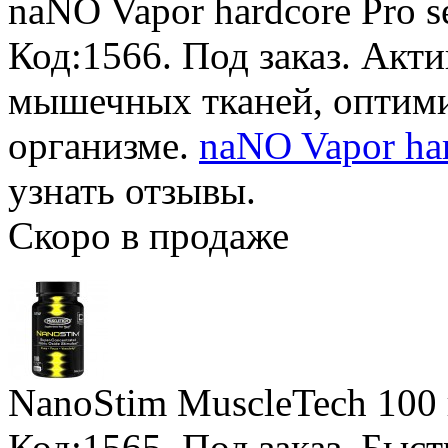
naNO Vapor hardcore Pro s
Код:1566.
Под заказ
. Акт
мышечных тканей, оптими
организме.
naNO Vapor hard
узнать отзывы.
Скоро в продаже
NanoStim MuscleTech
100 
Код:1565.
Под заказ
. Быс