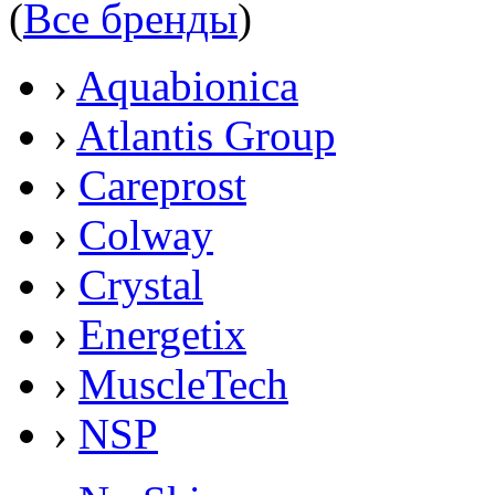
(
Все бренды
)
›
Aquabionica
›
Atlantis Group
›
Careprost
›
Colway
›
Crystal
›
Energetix
›
MuscleTech
›
NSP