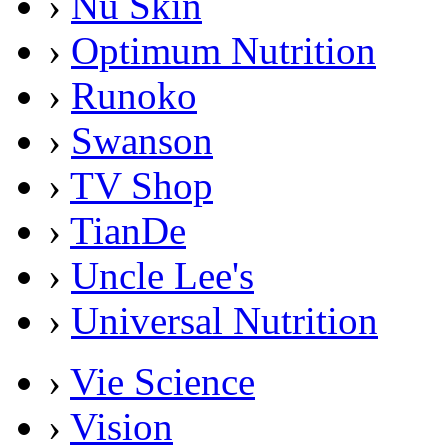
›
Nu Skin
›
Optimum Nutrition
›
Runoko
›
Swanson
›
TV Shop
›
TianDe
›
Uncle Lee's
›
Universal Nutrition
›
Vie Science
›
Vision