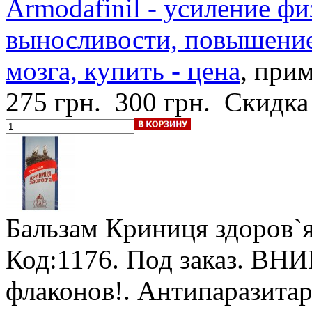
Armodafinil - усиление ф
выносливости, повышение
мозга, купить - цена
, при
275 грн.
300 грн.
Скидка
Бальзам Криниця здоров`
Код:1176.
Под заказ
.
ВНИМ
флаконов!
. Антипаразитар