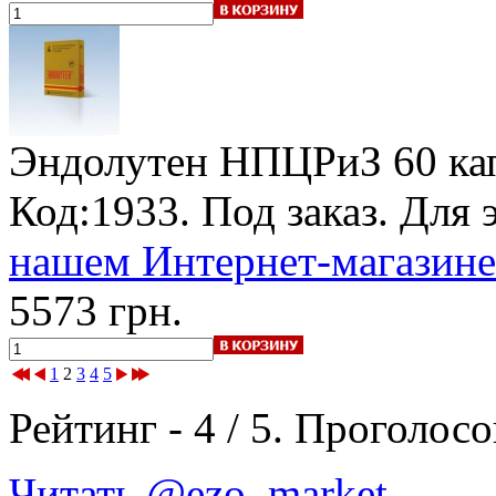
Эндолутен НПЦРиЗ
60 ка
Код:1933.
Под заказ
. Для
нашем Интернет-магазине
5573 грн.
1
2
3
4
5
Рейтинг -
4
/
5
. Проголосо
Читать @ezo_market