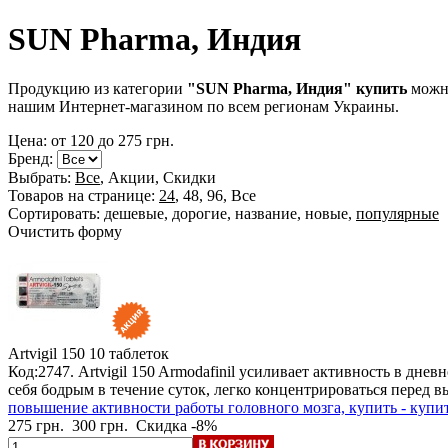
SUN Pharma, Индия
Продукцию из категории
"SUN Pharma, Индия" купить
можно
нашим Интернет-магазином по всем регионам Украины.
Цена: от
120
до
275
грн.
Бренд:
Выбрать:
Все
,
Акции
,
Скидки
Товаров на странице:
24
,
48
,
96
,
Все
Сортировать:
дешевые
,
дорогие
,
название
,
новые
,
популярные
Очистить форму
Artvigil 150
10 таблеток
Код:2747. Artvigil 150 Armodafinil усиливает активность в дн
себя бодрым в течение суток, легко концентрироваться перед
повышение активности работы головного мозга, купить - купи
275 грн.
300 грн.
Скидка -8%