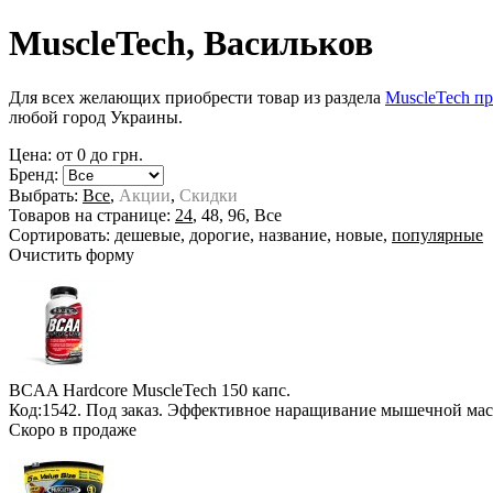
MuscleTech, Васильков
Для всех желающих приобрести товар из раздела
MuscleTech п
любой город Украины.
Цена: от
0
до
грн.
Бренд:
Выбрать:
Все
,
Акции
,
Скидки
Товаров на странице:
24
,
48
,
96
,
Все
Сортировать:
дешевые
,
дорогие
,
название
,
новые
,
популярные
Очистить форму
BCAA Hardcore MuscleTech
150 капс.
Код:1542.
Под заказ
. Эффективное наращивание мышечной мас
Скоро в продаже