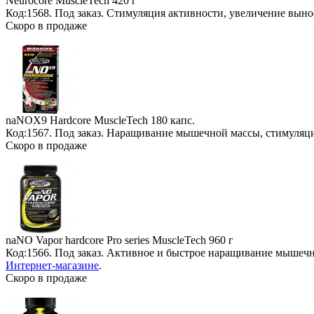
Neurocore MuscleTech
420 г
Код:1568.
Под заказ
. Стимуляция активности, увеличение вын
Скоро в продаже
naNOX9 Hardcore MuscleTech
180 капс.
Код:1567.
Под заказ
. Наращивание мышечной массы, стимуляци
Скоро в продаже
naNO Vapor hardcore Pro series MuscleTech
960 г
Код:1566.
Под заказ
. Активное и быстрое наращивание мышечн
Интернет-магазине
.
Скоро в продаже