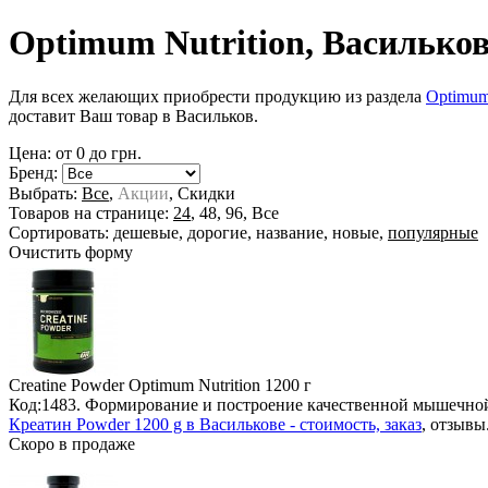
Optimum Nutrition, Василько
Для всех желающих приобрести продукцию из раздела
Optimum
доставит Ваш товар в Васильков.
Цена: от
0
до
грн.
Бренд:
Выбрать:
Все
,
Акции
,
Скидки
Товаров на странице:
24
,
48
,
96
,
Все
Сортировать:
дешевые
,
дорогие
,
название
,
новые
,
популярные
Очистить форму
Creatine Powder Optimum Nutrition
1200 г
Код:1483. Формирование и построение качественной мышечной
Креатин Powder 1200 g в Василькове - стоимость, заказ
, отзывы
Скоро в продаже