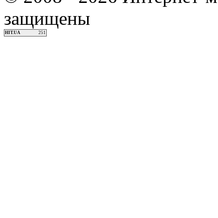
защищены
HIT.UA
251