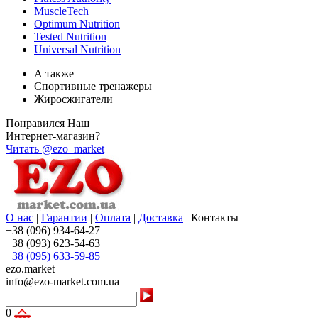
MuscleTech
Optimum Nutrition
Tested Nutrition
Universal Nutrition
А также
Спортивные тренажеры
Жиросжигатели
Понравился Наш
Интернет-магазин?
Читать @ezo_market
О нас
|
Гарантии
|
Оплата
|
Доставка
|
Контакты
+38 (096) 934-64-27
+38 (093) 623-54-63
+38 (095) 633-59-85
ezo.market
info@ezo-market.com.ua
0