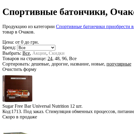
Спортивные батончики, Очак
Продукцию из категории
Спортивные батончики приобрести в
товар в Очаков.
Цена: от
0
до
грн.
Бренд:
Выбрать:
Все
,
Акции
,
Скидки
Товаров на странице:
24
,
48
,
96
,
Все
Сортировать:
дешевые
,
дорогие
,
название
,
новые
,
популярные
Очистить форму
Sugar Free Bar Universal Nutrition
12 шт.
Код:1713.
Под заказ
. Стимуляция обменных процессов, питани
Скоро в продаже