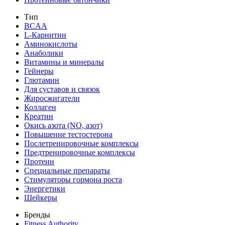
Тип
BCAA
L-Карнитин
Аминокислоты
Анаболики
Витамины и минералы
Гейнеры
Глютамин
Для суставов и связок
Жиросжигатели
Коллаген
Креатин
Окись азота (NO, азот)
Повышение тестостерона
Послетренировочные комплексы
Предтренировочные комплексы
Протеин
Специальные препараты
Стимуляторы гормона роста
Энергетики
Шейкеры
Бренды
Fitness Authority