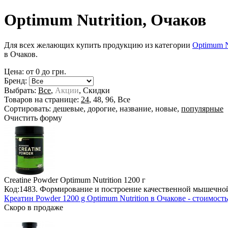
Optimum Nutrition, Очаков
Для всех желающих купить продукцию из категории
Optimum N
в Очаков.
Цена: от
0
до
грн.
Бренд:
Выбрать:
Все
,
Акции
,
Скидки
Товаров на странице:
24
,
48
,
96
,
Все
Сортировать:
дешевые
,
дорогие
,
название
,
новые
,
популярные
Очистить форму
Creatine Powder Optimum Nutrition
1200 г
Код:1483. Формирование и построение качественной мышечной
Креатин Powder 1200 g Optimum Nutrition в Очакове - стоимость,
Скоро в продаже