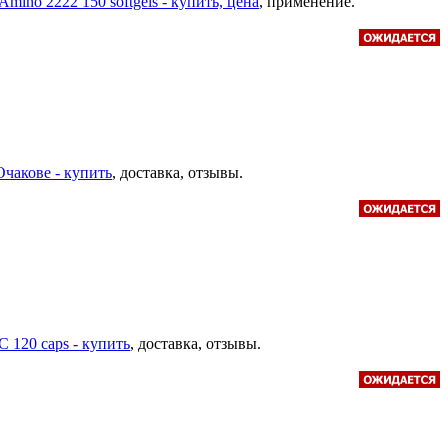
 Amino 2222 150 softgels - купить, цена
, применение.
 Очакове - купить
, доставка, отзывы.
 C 120 caps - купить
, доставка, отзывы.