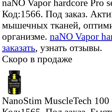
naNO Vapor hardcore Pro s
Код:1566.
Под заказ
. Акт
мышечных тканей, оптими
организме.
naNO Vapor hard
заказать
, узнать отзывы.
Скоро в продаже
NanoStim MuscleTech
100 
Код:1565.
Под заказ
. Быс