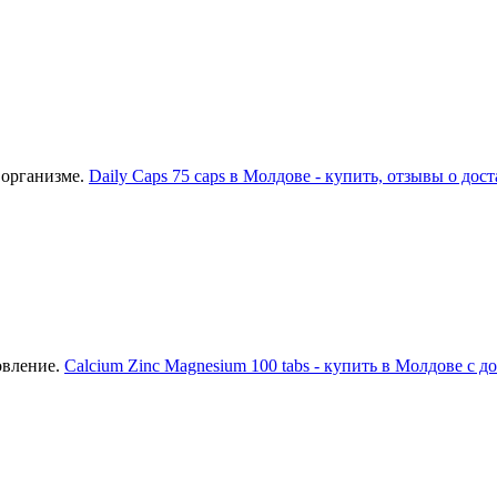
 организме.
Daily Caps 75 caps в Молдове - купить, отзывы о дост
овление.
Calcium Zinc Magnesium 100 tabs - купить в Молдове с д