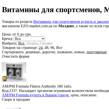
Витамины для спортсменов, 
Товары из раздела
Витамины для спортсменов купить и заказат
магазином EZO-market.com.ua по
Молдове
, а также по всем г
Цена: от
0
до
грн.
Бренд:
Выбрать:
Все
,
Акции
,
Скидки
Товаров на странице:
24
,
48
,
96
,
Все
Сортировать:
дешевые
,
дорогие
,
название
,
новые
,
популярные
Очистить форму
AM/PM Formula Fitness Authority
180 табл.
Код:2337. Насыщает организм огромным количеством необходим
AM/PM Formula купить в Вашем городе
, цена, описание.
Скоро в продаже