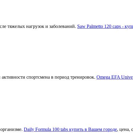
осле тяжелых нагрузок и заболеваний.
Saw Palmetto 120 caps - ку
 активности спортсмена в период тренировок.
Omega EFA Univers
 организме.
Daily Formula 100 tabs купить в Вашем городе
, цена,