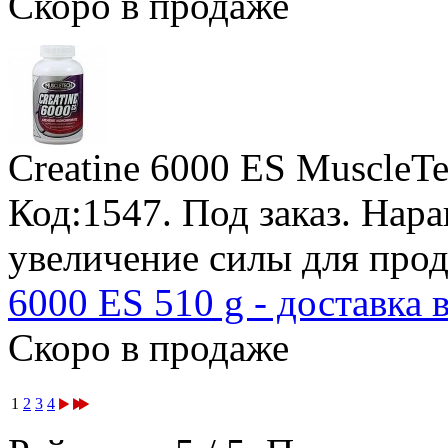
Скоро в продаже
Creatine 6000 ES MuscleT
Код:1547.
Под заказ
. Нар
увеличение силы для про
6000 ES 510 g - доставка 
Скоро в продаже
1
2
3
4