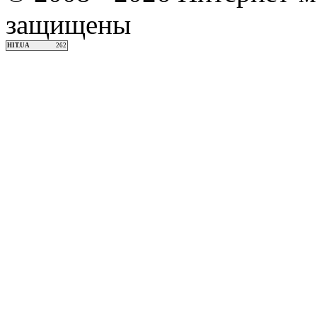
защищены
HIT.UA
262