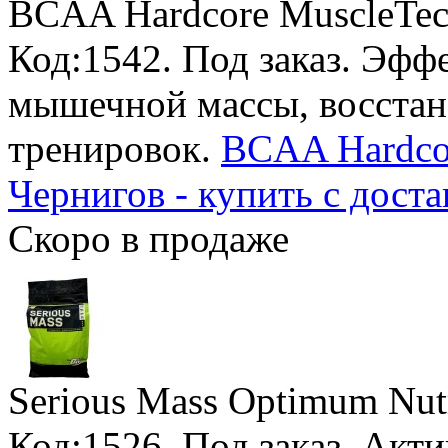
BCAA Hardcore MuscleTe
Код:1542.
Под заказ
. Эфф
мышечной массы, восста
тренировок.
BCAA Hardcor
Чернигов - купить с доста
Скоро в продаже
Serious Mass Optimum Nutr
Код:1526.
Под заказ
. Акт