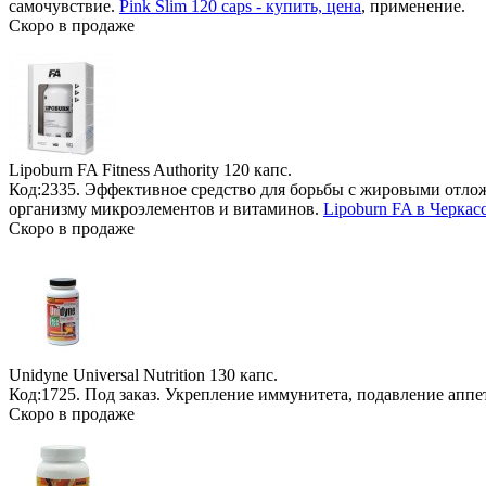
самочувствие.
Pink Slim 120 caps - купить, цена
, применение.
Скоро в продаже
Lipoburn FA Fitness Authority
120 капс.
Код:2335. Эффективное средство для борьбы с жировыми отло
организму микроэлементов и витаминов.
Lipoburn FA в Черкас
Скоро в продаже
Unidyne Universal Nutrition
130 капс.
Код:1725.
Под заказ
. Укрепление иммунитета, подавление апп
Скоро в продаже