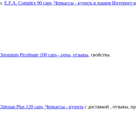
и.
E.F.A. Complex 90 caps, Черкассы - купить в нашем Интернет-
hromium Picolinate 100 caps - цена, отзывы
, свойства.
Chitosan Plus 120 caps, Черкассы - купить
с доставкой , отзывы, п