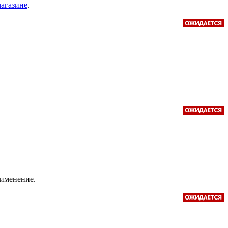
магазине
.
рименение.