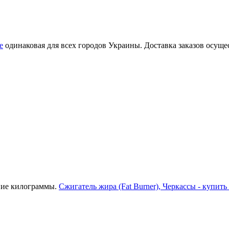
е
одинаковая для всех городов Украины. Доставка заказов осущ
ние килограммы.
Сжигатель жира (Fat Burner), Черкассы - купит