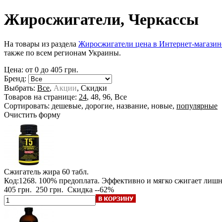
Жиросжигатели, Черкассы
На товары из раздела
Жиросжигатели цена в Интернет-магазин
также по всем регионам Украины.
Цена: от
0
до
405
грн.
Бренд:
Выбрать:
Все
,
Акции
,
Скидки
Товаров на странице:
24
,
48
,
96
,
Все
Сортировать:
дешевые
,
дорогие
,
название
,
новые
,
популярные
Очистить форму
Сжигатель жира
60 табл.
Код:1268.
100% предоплата
. Эффективно и мягко сжигает лиш
405 грн.
250 грн.
Скидка --62%