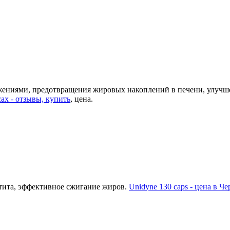
жениями, предотвращения жировых накоплений в печени, улучше
сах - отзывы, купить
, цена.
етита, эффективное сжигание жиров.
Unidyne 130 caps - цена в Че