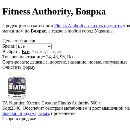
Fitness Authority, Боярка
Продукцию из категории
Fitness Authority заказать и купить
мож
магазином по
Боярке
, а также в любой город Украины.
Цена: от
0
до
грн.
Бренд:
Выбрать:
Все
,
Акции
,
Скидки
Товаров на странице:
24
,
48
,
96
,
Все
Сортировать:
дешевые
,
дорогие
,
название
,
новые
,
популярные
Очистить форму
FA Nutrition Xtreme Creatine Fitness Authority
500 г
Код:2346. Обеспечит быстрый метаболизм и рост мышечной ма
Боярка - продажа, заказ
, применение.
Скоро в продаже