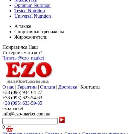
Optimum Nutrition
Tested Nutrition
Universal Nutrition
А также
Спортивные тренажеры
Жиросжигатели
Понравился Наш
Интернет-магазин?
Читать @ezo_market
О нас
|
Гарантии
|
Оплата
|
Доставка
|
Контакты
+38 (096) 934-64-27
+38 (093) 623-54-63
+38 (095) 633-59-85
ezo.market
info@ezo-market.com.ua
0