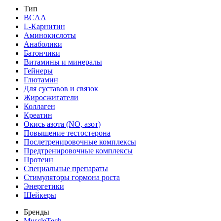
Тип
BCAA
L-Карнитин
Аминокислоты
Анаболики
Батончики
Витамины и минералы
Гейнеры
Глютамин
Для суставов и связок
Жиросжигатели
Коллаген
Креатин
Окись азота (NO, азот)
Повышение тестостерона
Послетренировочные комплексы
Предтренировочные комплексы
Протеин
Специальные препараты
Стимуляторы гормона роста
Энергетики
Шейкеры
Бренды
MuscleTech