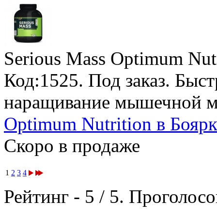
Serious Mass Optimum Nutr
Код:1525.
Под заказ
. Быс
наращивание мышечной м
Optimum Nutrition в Боярк
Скоро в продаже
1
2
3
4
Рейтинг -
5
/
5
. Проголосо