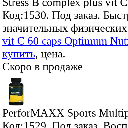
Stress B complex plus vit 
Код:1530.
Под заказ
. Быст
значительных физических
vit C 60 caps Optimum Nutr
купить
, цена.
Скоро в продаже
PerforMAXX Sports Multip
Код:1529.
Под заказ
. Вос