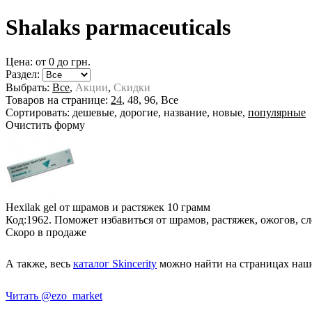
Shalaks parmaceuticals
Цена: от
0
до
грн.
Раздел:
Выбрать:
Все
,
Акции
,
Скидки
Товаров на странице:
24
,
48
,
96
,
Все
Сортировать:
дешевые
,
дорогие
,
название
,
новые
,
популярные
Очистить форму
Hexilak gel от шрамов и растяжек
10 грамм
Код:1962. Поможет избавиться от шрамов, растяжек, ожогов, с
Скоро в продаже
А также, весь
каталог Skincerity
можно найти на страницах наш
Читать @ezo_market