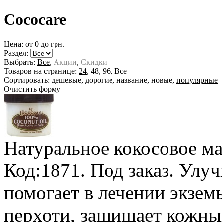
Cococare
Цена: от
0
до
грн.
Раздел:
Выбрать:
Все
,
Акции
,
Скидки
Товаров на странице:
24
,
48
,
96
,
Все
Сортировать:
дешевые
,
дорогие
,
название
,
новые
,
популярные
Очистить форму
Натуральное кокосовое ма
Код:1871.
Под заказ
. Улуч
помогает в лечении экземы
перхоти, защищает кожны