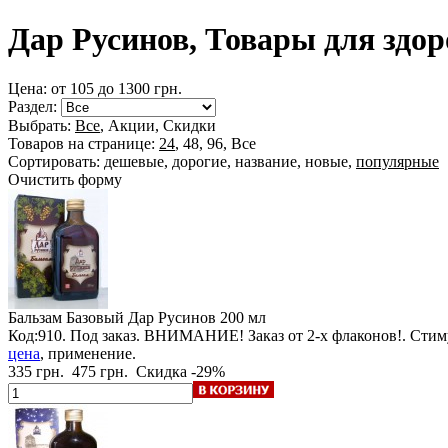
Дар Русинов, Товары для здо
Цена: от
105
до
1300
грн.
Раздел:
Выбрать:
Все
,
Акции
,
Скидки
Товаров на странице:
24
,
48
,
96
,
Все
Сортировать:
дешевые
,
дорогие
,
название
,
новые
,
популярные
Очистить форму
Бальзам Базовый Дар Русинов
200 мл
Код:910.
Под заказ
.
ВНИМАНИЕ! Заказ от 2-х флаконов!
. Стим
цена
, применение.
335 грн.
475 грн.
Скидка -29%