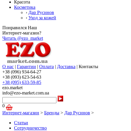
Красота
Косметика
›
Дар Русинов
›
Уход за кожей
Понравился Наш
Интернет-магазин?
Читать @ezo_market
О нас
|
Гарантии
|
Оплата
|
Доставка
|
Контакты
+38 (096) 934-64-27
+38 (093) 623-54-63
+38 (095) 633-59-85
ezo.market
info@ezo-market.com.ua
0
Интернет-магазин
>
Бренды
>
Дар Русинов
>
Статьи
Сотрудничество