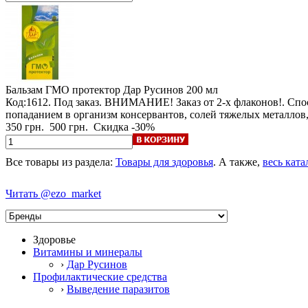
Бальзам ГМО протектор Дар Русинов
200 мл
Код:1612.
Под заказ
.
ВНИМАНИЕ! Заказ от 2-х флаконов!
. Спо
попаданием в организм консервантов, солей тяжелых металлов
350 грн.
500 грн.
Скидка -30%
Все товары из раздела:
Товары для здоровья
. А также,
весь кат
Читать @ezo_market
Здоровье
Витамины и минералы
›
Дар Русинов
Профилактические средства
›
Выведение паразитов