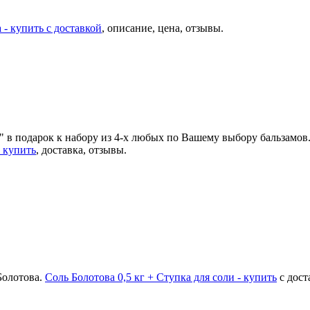
 - купить с доставкой
, описание, цена, отзывы.
 в подарок к набору из 4-х любых по Вашему выбору бальзамов
 купить
, доставка, отзывы.
 Болотова.
Соль Болотова 0,5 кг + Ступка для соли - купить
с дост