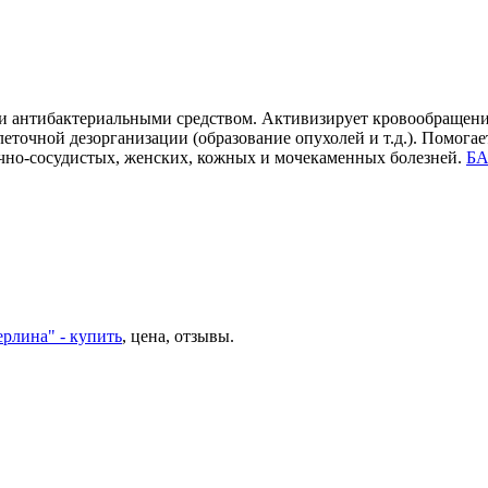
 и антибактериальными средством. Активизирует кровообращени
точной дезорганизации (образование опухолей и т.д.). Помогает
ечно-сосудистых, женских, кожных и мочекаменных болезней.
БА
рлина" - купить
, цена, отзывы.