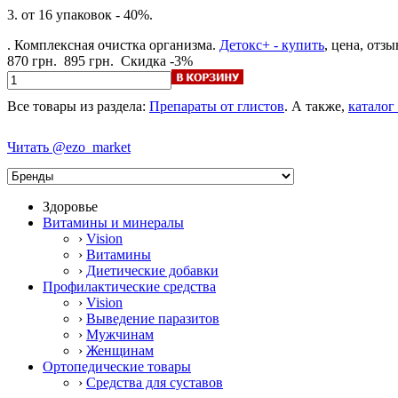
3. от 16 упаковок - 40%.
. Комплексная очистка организма.
Детокс+ - купить
, цена, отзы
870 грн.
895 грн.
Скидка -3%
Все товары из раздела:
Препараты от глистов
. А также,
каталог 
Читать @ezo_market
Здоровье
Витамины и минералы
›
Vision
›
Витамины
›
Диетические добавки
Профилактические средства
›
Vision
›
Выведение паразитов
›
Мужчинам
›
Женщинам
Ортопедические товары
›
Средства для суставов