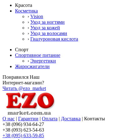
Красота
Косметика
›
Vision
›
Уход за ногтями
›
Уход за кожей
›
Уход за волосами
›
Гиалуроновая кислота
Спорт
Спортивное питание
›
Энергетики
Жиросжигатели
Понравился Наш
Интернет-магазин?
Читать @ezo_market
О нас
|
Гарантии
|
Оплата
|
Доставка
|
Контакты
+38 (096) 934-64-27
+38 (093) 623-54-63
+38 (095) 633-59-85