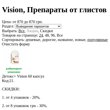
Vision, Препараты от глистов
Цена: от
870
до
870
грн.
Раздел:
Выбрать:
Все
,
Акции
,
Скидки
Товаров на странице:
24
,
48
,
96
,
Все
Сортировать:
дешевые
,
дорогие
,
название
,
новые
,
популярные
Очистить форму
Детокс+ Vision
60 капсул
Код:21.
СКИДКИ:
1. от 4 упаковок - 20%,
2. от 8 упаковок грн - 30%,