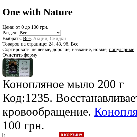
One with Nature
Цена: от
0
до
100
грн.
Раздел:
Выбрать:
Все
,
Акции
,
Скидки
Товаров на странице:
24
,
48
,
96
,
Все
Сортировать:
дешевые
,
дорогие
,
название
,
новые
,
популярные
Очистить форму
Конопляное мыло
200 г
Код:1235. Восстанавливае
кровообращение.
Конопл
100 грн.