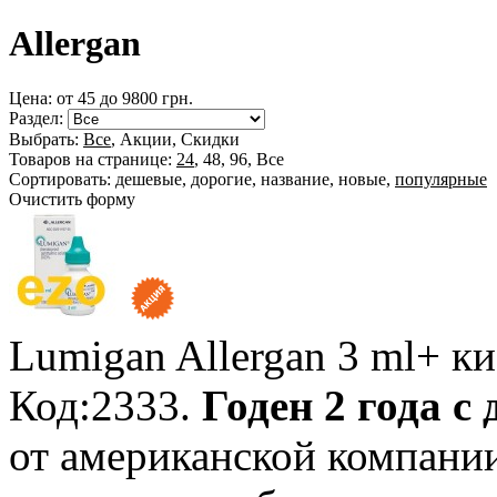
Allergan
Цена: от
45
до
9800
грн.
Раздел:
Выбрать:
Все
,
Акции
,
Скидки
Товаров на странице:
24
,
48
,
96
,
Все
Сортировать:
дешевые
,
дорогие
,
название
,
новые
,
популярные
Очистить форму
Lumigan Allergan
3 ml+ к
Код:2333.
Годен 2 года с
от американской компании