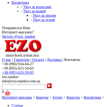
Косметика
›
Уход за волосами
›
Уход за кожей
-
Уход за лицом
-
Уход за телом
Понравился Наш
Интернет-магазин?
Читать @ezo_market
О нас
|
Гарантии
|
Оплата
|
Доставка
|
Контакты
+38 (096) 934-64-27
+38 (093) 623-54-63
+38 (095) 633-59-85
ezo.market
info@ezo-market.com.ua
0
Интернет-магазин
>
Бренды
>
Jovees
>
Красота
>
Косметика
>
Статьи