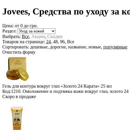
Jovees, Средства по уходу за 
Цена: от
0
до
грн.
Раздел:
Выбрать:
Все
,
Акции
,
Скидки
Товаров на странице:
24
,
48
,
96
,
Все
Сортировать:
дешевые
,
дорогие
,
название
,
новые
,
популярные
Очистить форму
Гель для контура вокруг глаз «Золото 24 Карата»
25 мл
Код:1210. Омоложение и подтяжка кожи вокруг глаз, золото 24
Скоро в продаже