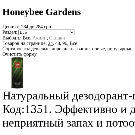
Honeybee Gardens
Цена: от
284
до
284
грн.
Раздел:
Выбрать:
Все
,
Акции
,
Скидки
Товаров на странице:
24
,
48
,
96
,
Все
Сортировать:
дешевые
,
дорогие
,
название
,
новые
,
популярные
Очистить форму
Натуральный дезодорант-п
Код:1351. Эффективно и д
неприятный запах и пото