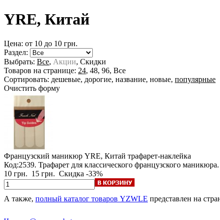
YRE, Китай
Цена: от
10
до
10
грн.
Раздел:
Выбрать:
Все
,
Акции
,
Скидки
Товаров на странице:
24
,
48
,
96
,
Все
Сортировать:
дешевые
,
дорогие
,
название
,
новые
,
популярные
Очистить форму
Французский маникюр YRE, Китай
трафарет-наклейка
Код:2539. Трафарет для классического французского маникюра
10 грн.
15 грн.
Скидка -33%
А также,
полный каталог товаров YZWLE
представлен на стра