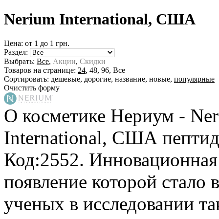
Nerium International, США
Цена: от
1
до
1
грн.
Раздел:
Выбрать:
Все
,
Акции
,
Скидки
Товаров на странице:
24
,
48
,
96
,
Все
Сортировать:
дешевые
,
дорогие
,
название
,
новые
,
популярные
Очистить форму
О косметике Нериум - Neri
International, США
пепти
Код:2552. Инновационная
появление которой стало
ученых в исследовании т