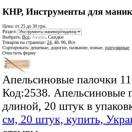
КНР, Инструменты для маник
Цена: от
25
до
30
грн.
Раздел:
Выбрать:
Все
,
Акции
,
Скидки
Товаров на странице:
24
,
48
,
96
,
Все
Сортировать:
дешевые
,
дорогие
,
название
,
новые
,
популярные
Очистить форму
Апельсиновые палочки 1
Код:2538. Апельсиновые 
длиной, 20 штук в упаков
см, 20 штук, купить, Укр