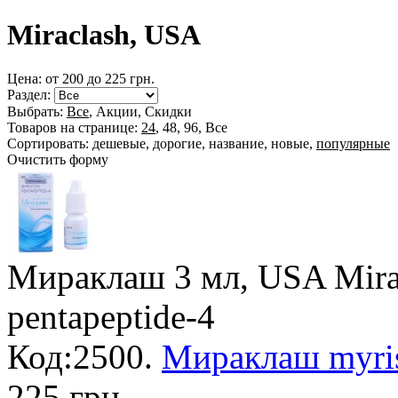
Miraclash, USA
Цена: от
200
до
225
грн.
Раздел:
Выбрать:
Все
,
Акции
,
Скидки
Товаров на странице:
24
,
48
,
96
,
Все
Сортировать:
дешевые
,
дорогие
,
название
,
новые
,
популярные
Очистить форму
Мираклаш 3 мл, USA Mir
pentapeptide-4
Код:2500.
Мираклаш myrist
225 грн.