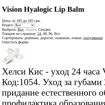
Vision Hyalogic Lip Balm
Цена: от
185
до
185
грн.
Раздел:
Выбрать:
Все
,
Акции
,
Скидки
Товаров на странице:
24
,
48
,
96
,
Все
Сортировать:
дешевые
,
дорогие
,
название
,
новые
,
популярные
Очистить форму
Хелси Кис - уход 24 часа 
Код:1054. Уход за губами 
придание естественного о
профилактика образовани