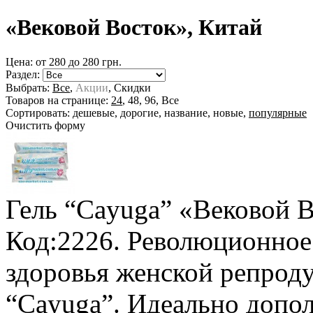
«Вековой Восток», Китай
Цена: от
280
до
280
грн.
Раздел:
Выбрать:
Все
,
Акции
,
Скидки
Товаров на странице:
24
,
48
,
96
,
Все
Сортировать:
дешевые
,
дорогие
,
название
,
новые
,
популярные
Очистить форму
Гель “Cayuga” «Вековой В
Код:2226. Революционное
здоровья женской репрод
“Cayuga”. Идеально допол