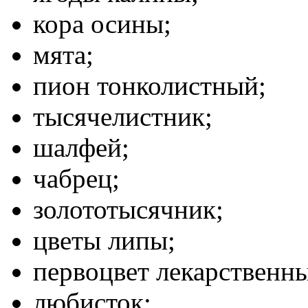
кора осины;
мята;
пион тонколистный;
тысячелистник;
шалфей;
чабрец;
золототысячник;
цветы липы;
первоцвет лекарственн
любисток;