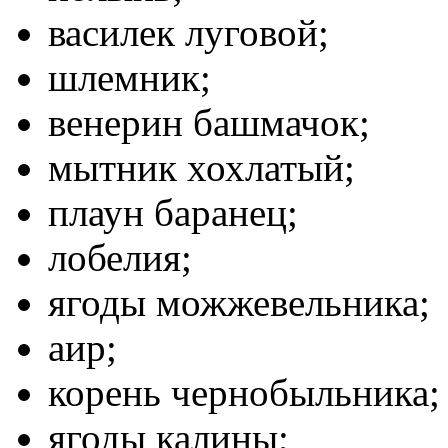
василек луговой;
шлемник;
венерин башмачок;
мытник хохлатый;
плаун баранец;
лобелия;
ягоды можжевельника;
аир;
корень чернобыльника;
ягоды калины;