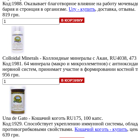
Код:1988. Оказывает благотворное влияние на работу мочевыд
бария и стронция в организме.
Ury - купить
, доставка, отзывы.
819 грн.
Colloidal Minerals - Коллоидные минералы
c Акаи, RU4038, 473
Код:1981. 64 минерала (макро и микроэлеметнов) с антиоксида
нервной систем, принимает участие в формировании костной т
956 грн.
Una de Gato - Кошачий коготь
RU175, 100 капс.
Код:1929. Способствует укреплению иммунной системы, обла
противогрибковыми свойствами.
Кошачий коготь - купить
, цен
639 грн.