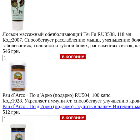
Лосьон массажный обезболивающий Tei Fu
RU3538, 118 мл
Код:2007. Способствует расслаблению мышц, уменьшению боле
заболеваниях, головной и зубной болях, растяжениях связок, к
546 грн.
Pau d`Arco - По д`Арко (подарко)
RU504, 100 капс.
Код:1928. Укрепляет иммунитет, способствует улучшению кров
Pau d`Arco - По д`Арко (подарко) - купить в нашем Интернет-м
512 грн.