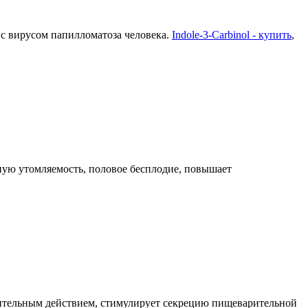
с вирусом папилломатоза человека.
Indole-3-Carbinol - купить
,
чную утомляемость, половое бесплодие, повышает
бительным действием, стимулирует секрецию пищеварительной