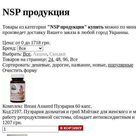
NSP продукция
Товары из категории
"NSP продукция" купить
можно по миним
произведет доставку Вашего заказа в любой город Украины.
Цена: от
0
до
1718
грн.
Бренд:
Выбрать:
Все
,
Акции
,
Скидки
Товаров на странице:
24
,
48
,
96
,
Все
Сортировать:
дешевые
,
дорогие
,
название
,
новые
,
популярные
Очистить форму
Комплекс Breast Assured Пуэрария
60 капс.
Код:2197. Пуэрария дольчатая и гриб Мэйтаке для женского и
работу репродуктивной системы, обладает антиоксидантным
1207 грн.