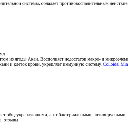
елительной системы, обладает противовоспалительным действие
 мл
нтом из ягоды Акаи. Восполняет недостаток макро- и микроэлем
кани и клеток крови, укрепляет иммунную систему.
Colloidal Mi
дает общеукрепляющими, антибактериальными, антивирусными,
а, отзывы.