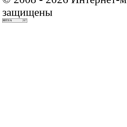
защищены
HIT.UA
267