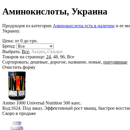
Аминокислоты, Украина
Продукция из категории
Аминокислоты есть в наличии
и ее мо
Украину.
Цена: от
0
до
грн.
Бренд:
Выбрать:
Все
,
Акции
,
Скидки
Товаров на странице:
24
,
48
,
96
,
Все
Сортировать:
дешевые
,
дорогие
,
название
,
новые
,
популярные
Очистить форму
Amino 1000 Universal Nutrition
500 капс.
Код:1624.
Под заказ
. Эффективный рост мышц, быстрое восста
Скоро в продаже