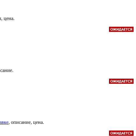
, цена.
исание.
авке
, описание, цена.