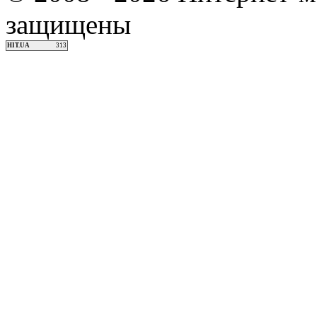
защищены
HIT.UA
313