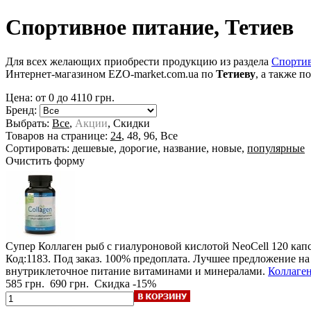
Спортивное питание, Тетиев
Для всех желающих приобрести продукцию из раздела
Спортив
Интернет-магазином EZO-market.com.ua по
Тетиеву
, а также 
Цена: от
0
до
4110
грн.
Бренд:
Выбрать:
Все
,
Акции
,
Скидки
Товаров на странице:
24
,
48
,
96
,
Все
Сортировать:
дешевые
,
дорогие
,
название
,
новые
,
популярные
Очистить форму
Супер Коллаген рыб с гиалуроновой кислотой NeoCell
120 капс
Код:1183.
Под заказ
.
100% предоплата
. Лучшее предложение на 
внутриклеточное питание витаминами и минералами.
Коллаген
585 грн.
690 грн.
Скидка -15%