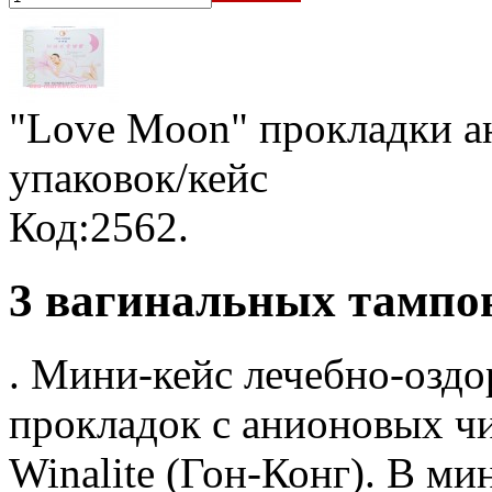
"Love Moon" прокладки а
упаковок/кейc
Код:2562.
3 вагинальных тампон
. Мини-кейс лечебно-озд
прокладок с анионовых ч
Winalite (Гон-Конг). В ми