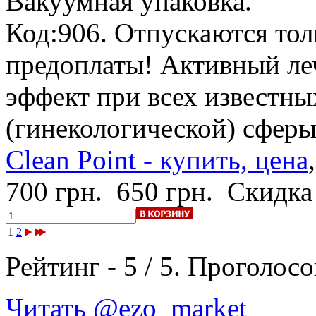
Вакуумная упаковка.
Код:906. Отпускаются тол
предоплаты! Активный ле
эффект при всех известны
(гинекологической) сфе
Clean Point - купить, цена
700 грн.
650 грн.
Скидка
1
2
Рейтинг -
5
/
5
. Проголосо
Читать @ezo_market