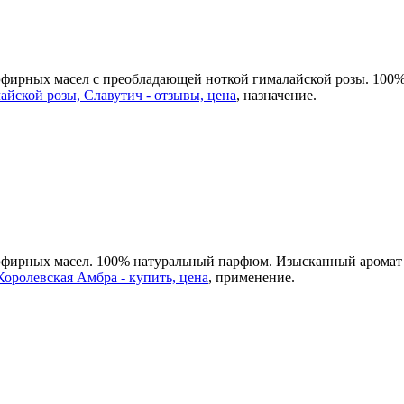
 эфирных масел с преобладающей ноткой гималайской розы. 10
айской розы, Славутич - отзывы, цена
, назначение.
 эфирных масел. 100% натуральный парфюм. Изысканный аромат 
оролевская Амбра - купить, цена
, применение.