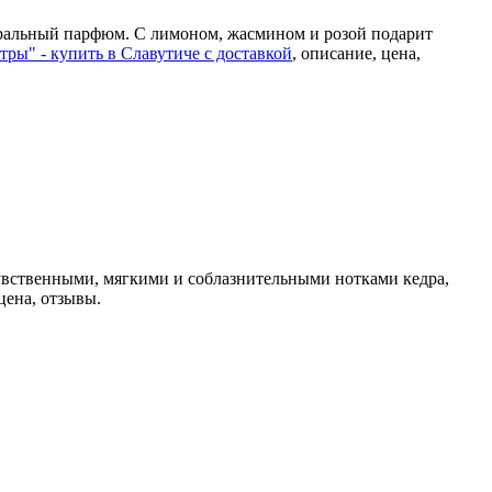
уральный парфюм. С лимоном, жасмином и розой подарит
ры" - купить в Славутиче с доставкой
, описание, цена,
увственными, мягкими и соблазнительными нотками кедра,
 цена, отзывы.