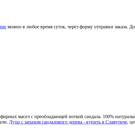
ине
можно в любое время суток, через форму отправки заказа. Д
эфирных масел с преобладающей ноткой сандала. 100% натураль
чули.
Духи с запахом сандалового дерева - купить в Славутиче
, ц