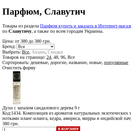
Парфюм, Славутич
Товары из раздела
Парфюм купить и заказать в Интернет-магаз
по
Славутичу
, а также по всем городам Украины.
Цена: от
380
до
380
грн.
Бренд:
Выбрать:
Все
,
Акции
,
Скидки
Товаров на странице:
24
,
48
,
96
,
Все
Сортировать:
дешевые
,
дорогие
,
название
,
новые
,
популярные
Очистить форму
Духи с запахом сандалового дерева
9 г
Код:1434. Композиция из ароматов натуральных экзотических 
нотками иланг-иланга, кедра, амириса, мирры и индийской па
380 грн.