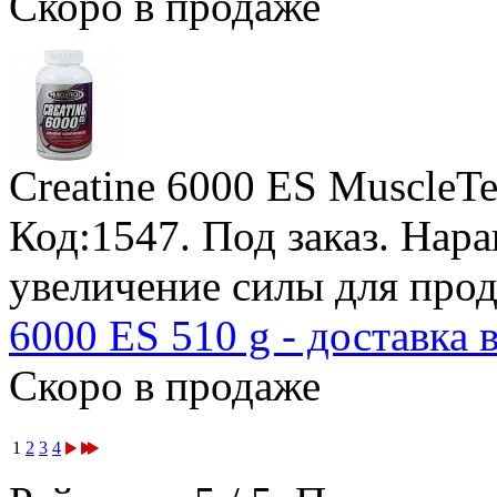
Скоро в продаже
Creatine 6000 ES MuscleT
Код:1547.
Под заказ
. Нар
увеличение силы для про
6000 ES 510 g - доставка 
Скоро в продаже
1
2
3
4