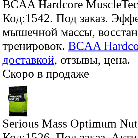
BCAA Hardcore MuscleTe
Код:1542.
Под заказ
. Эфф
мышечной массы, восста
тренировок.
BCAA Hardcor
доставкой
, отзывы, цена.
Скоро в продаже
Serious Mass Optimum Nutr
Код:1526.
Под заказ
. Акт