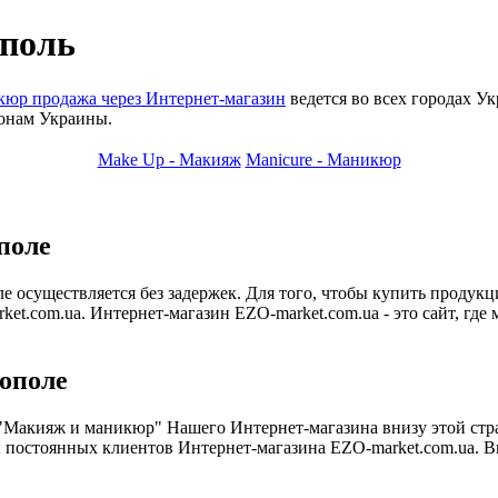
поль
юр продажа через Интернет-магазин
ведется во всех городах Ук
ионам Украины.
Make Up - Макияж
Manicure - Маникюр
поле
е осуществляется без задержек. Для того, чтобы купить продук
et.com.ua. Интернет-магазин EZO-market.com.ua - это сайт, гд
ополе
 "Макияж и маникюр" Нашего Интернет-магазина внизу этой стр
 постоянных клиентов Интернет-магазина EZO-market.com.ua. В