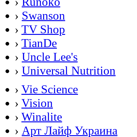
›
Runoko
›
Swanson
›
TV Shop
›
TianDe
›
Uncle Lee's
›
Universal Nutrition
›
Vie Science
›
Vision
›
Winalite
›
Арт Лайф Украина