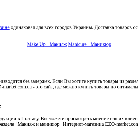
зине
одинаковая для всех городов Украины. Доставка товаров о
Make Up - Макияж
Manicure - Маникюр
оизводится без задержек. Если Вы хотите купить товары из раз
-market.com.ua - это сайт, где можно купить товары по оптима
е
одукции в Полтаву. Вы можете просмотреть мнение наших клиент
 раздела "Макияж и маникюр" Интернет-магазина EZO-market.com