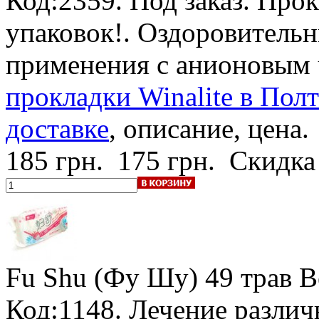
Код:2359.
Под заказ
.
Прок
упаковок!
. Оздоровитель
применения с анионовым
прокладки Winalite в Полт
доставке
, описание, цена.
185 грн.
175 грн.
Скидка
Fu Shu (Фу Шу) 49 трав 
Код:1148. Лечение разли