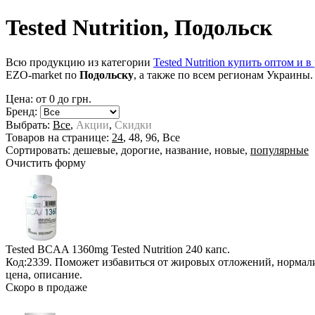
Tested Nutrition, Подольск
Всю продукцию из категории
Tested Nutrition купить оптом и 
EZO-market по
Подольску
, а также по всем регионам Украины.
Цена: от
0
до
грн.
Бренд:
Выбрать:
Все
,
Акции
,
Скидки
Товаров на странице:
24
,
48
,
96
,
Все
Сортировать:
дешевые
,
дорогие
,
название
,
новые
,
популярные
Очистить форму
Tested BCAA 1360mg Tested Nutrition
240 капс.
Код:2339. Поможет избавиться от жировых отложений, нормал
цена, описание.
Скоро в продаже