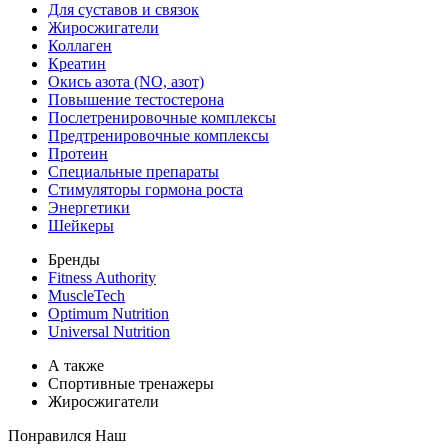
Для суставов и связок
Жиросжигатели
Коллаген
Креатин
Окись азота (NO, азот)
Повышение тестостерона
Послетренировочные комплексы
Предтренировочные комплексы
Протеин
Специальные препараты
Стимуляторы гормона роста
Энергетики
Шейкеры
Бренды
Fitness Authority
MuscleTech
Optimum Nutrition
Universal Nutrition
А также
Спортивные тренажеры
Жиросжигатели
Понравился Наш