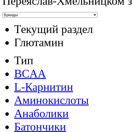
Переяслав-Хмельницком за
Текущий раздел
Глютамин
Тип
BCAA
L-Карнитин
Аминокислоты
Анаболики
Батончики