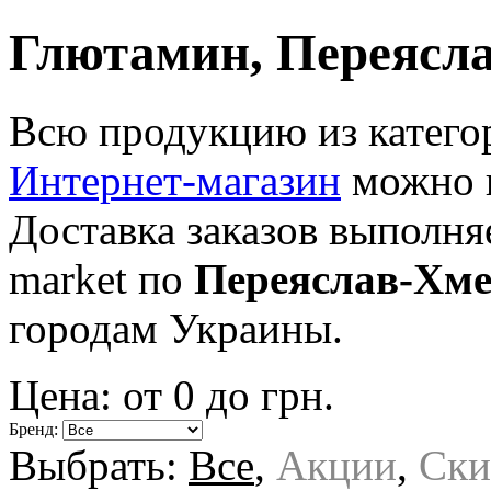
Глютамин, Переясл
Всю продукцию из катег
Интернет-магазин
можно п
Доставка заказов выполн
market по
Переяслав-Хм
городам Украины.
Цена: от
0
до
грн.
Бренд:
Выбрать:
Все
,
Акции
,
Ски