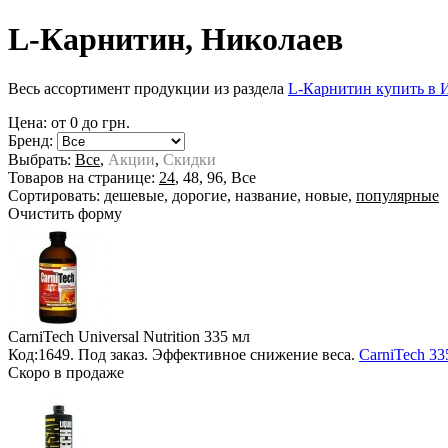
L-Карнитин, Николаев
Весь ассортимент продукции из раздела
L-Карнитин купить в 
Цена: от
0
до
грн.
Бренд:
Выбрать:
Все
,
Акции
,
Скидки
Товаров на странице:
24
,
48
,
96
,
Все
Сортировать:
дешевые
,
дорогие
,
название
,
новые
,
популярные
Очистить форму
CarniTech Universal Nutrition
335 мл
Код:1649.
Под заказ
. Эффективное снижение веса.
CarniTech 33
Скоро в продаже