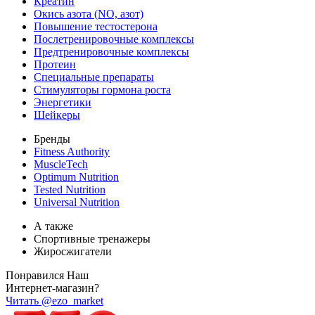
Креатин
Окись азота (NO, азот)
Повышение тестостерона
Послетренировочные комплексы
Предтренировочные комплексы
Протеин
Специальные препараты
Стимуляторы гормона роста
Энергетики
Шейкеры
Бренды
Fitness Authority
MuscleTech
Optimum Nutrition
Tested Nutrition
Universal Nutrition
А также
Спортивные тренажеры
Жиросжигатели
Понравился Наш
Интернет-магазин?
Читать @ezo_market