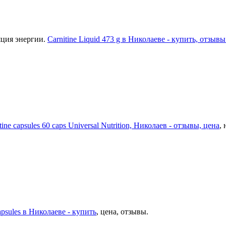
яция энергии.
Carnitine Liquid 473 g в Николаеве - купить, отзывы
tine capsules 60 caps Universal Nutrition, Николаев - отзывы, цена
,
apsules в Николаеве - купить
, цена, отзывы.