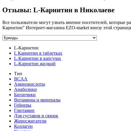
Отзывы: L-Карнитин в Николаеве
Все пользователи могут узнать мнение посетителей, которые ра
Карнитин" Интернет-магазина EZO-market внизу этой страницы
L-Карнитин
L Карнитин в таблетках
L-Карнитин в капсулах
L-Карнитин жидкий
Тип
BCAA
Аминокислоты
Анаболики
Батончики
Витамины и минералы
Гейнеры
Глютамин
Для суставов и связок
Жиросжигатели
Коллаген