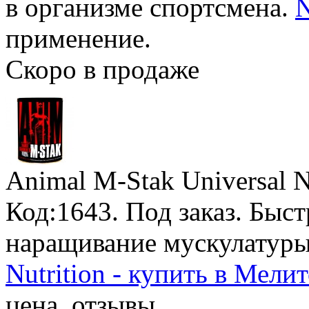
в организме спортсмена.
N
применение.
Скоро в продаже
Animal М-Stak Universal N
Код:1643.
Под заказ
. Быс
наращивание мускулатур
Nutrition - купить в Мели
цена, отзывы.