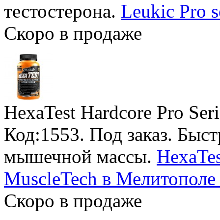
тестостерона.
Leukic Pro s
Скоро в продаже
HexaTest Hardcore Pro Ser
Код:1553.
Под заказ
. Быс
мышечной массы.
HexaTes
MuscleTech в Мелитополе 
Скоро в продаже