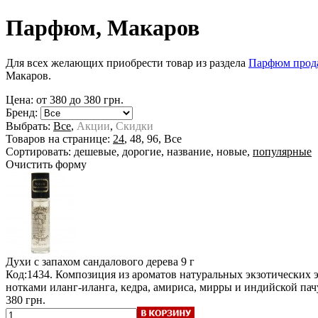
Парфюм, Макаров
Для всех желающих приобрести товар из раздела
Парфюм прод
Макаров.
Цена: от
380
до
380
грн.
Бренд:
Выбрать:
Все
,
Акции
,
Скидки
Товаров на странице:
24
,
48
,
96
,
Все
Сортировать:
дешевые
,
дорогие
,
название
,
новые
,
популярные
Очистить форму
Духи с запахом сандалового дерева
9 г
Код:1434. Композиция из ароматов натуральных экзотических 
нотками иланг-иланга, кедра, амириса, мирры и индийской па
380 грн.