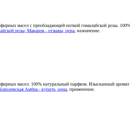
 эфирных масел с преобладающей ноткой гималайской розы. 10
айской розы, Макаров - отзывы, цена
, назначение.
 эфирных масел. 100% натуральный парфюм. Изысканный аромат 
оролевская Амбра - купить, цена
, применение.