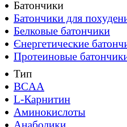
Батончики
Батончики для похуден
Белковые батончики
Єнергетические батонч
Протеиновые батончик
Тип
BCAA
L-Карнитин
Аминокислоты
Анаболики