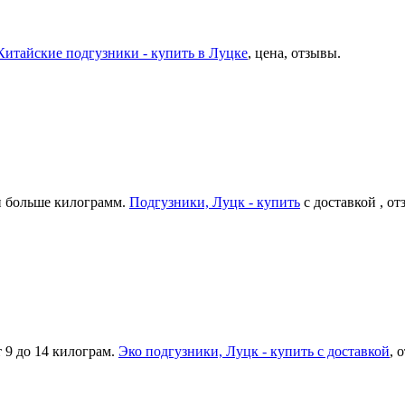
Китайские подгузники - купить в Луцке
, цена, отзывы.
 и больше килограмм.
Подгузники, Луцк - купить
с доставкой , о
 9 до 14 килограм.
Эко подгузники, Луцк - купить с доставкой
, 