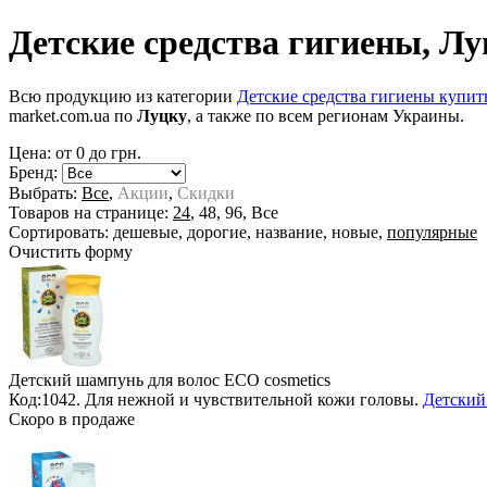
Детские средства гигиены, Лу
Всю продукцию из категории
Детские средства гигиены купит
market.com.ua по
Луцку
, а также по всем регионам Украины.
Цена: от
0
до
грн.
Бренд:
Выбрать:
Все
,
Акции
,
Скидки
Товаров на странице:
24
,
48
,
96
,
Все
Сортировать:
дешевые
,
дорогие
,
название
,
новые
,
популярные
Очистить форму
Детский шампунь для волос ECO cosmetics
Код:1042. Для нежной и чувствительной кожи головы.
Детский
Скоро в продаже