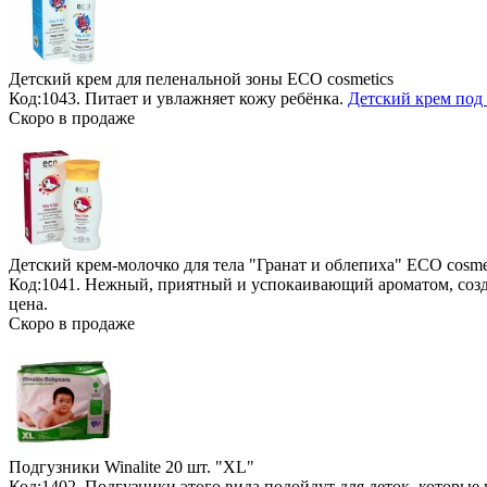
Детский крем для пеленальной зоны ECO cosmetics
Код:1043. Питает и увлажняет кожу ребёнка.
Детский крем под 
Скоро в продаже
Детский крем-молочко для тела "Гранат и облепиха" ECO cosme
Код:1041. Нежный, приятный и успокаивающий ароматом, со
цена.
Скоро в продаже
Подгузники Winalite
20 шт. "XL"
Код:1402. Подгузники этого вида подойдут для деток, которые