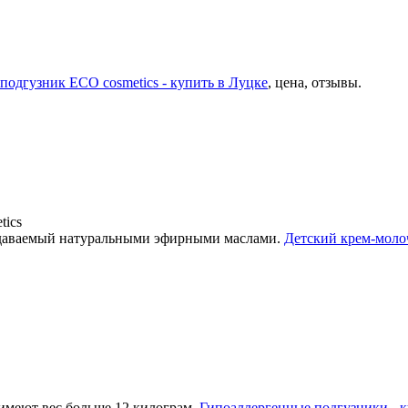
подгузник ECO cosmetics - купить в Луцке
, цена, отзывы.
tics
здаваемый натуральными эфирными маслами.
Детский крем-молоч
 имеют вес больше 12 килограм.
Гипоаллергенные подгузники - к